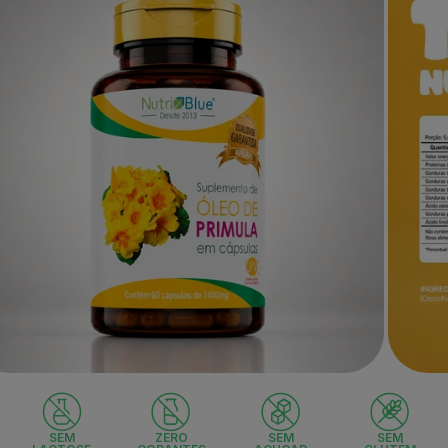
do produto
Abrir
a
mídia
2
na
SEM
ZERO
SEM
SEM
a
janela