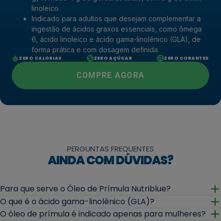
linoleico.
Indicado para adultos que desejam complementar a
ingestão de ácidos graxos essenciais, como ômega
6, ácido linoleico e ácido gama-linolênico (GLA), de
forma prática e com dosagem definida.
ZERO CALORIAS
ZERO AÇÚCAR
ZERO CORANTES
COMPRE AGORA
PERGUNTAS FREQUENTES
AINDA COM DÚVIDAS?
Para que serve o Óleo de Prímula Nutriblue?
Abrir
O que é o ácido gama-linolênico (GLA)?
Abrir
O óleo de prímula é indicado apenas para mulheres?
Abrir