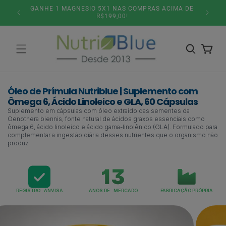
Pular
5% DESCONTO NO PIX OU PARCELAMENTO 6X SEM
SITE
para o
JUROS!
conteúdo
Carrinho
Óleo de Prímula Nutriblue | Suplemento com
Ômega 6, Ácido Linoleico e GLA, 60 Cápsulas
Suplemento em cápsulas com óleo extraído das sementes da
Oenothera biennis, fonte natural de ácidos graxos essenciais como
ômega 6, ácido linoleico e ácido gama-linolênico (GLA). Formulado para
complementar a ingestão diária desses nutrientes que o organismo não
produz
REGISTRO ANVISA
ANOS DE MERCADO
FABRICAÇÃO PRÓPRIA
Pular para
as
informações