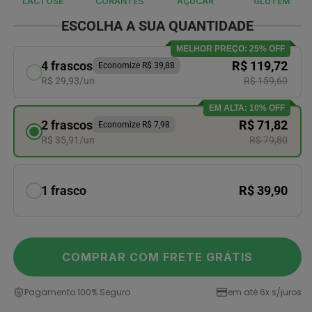
LACTOSE
CORANTES
AÇUCAR
GLUTÉM
l
modal
ESCOLHA A SUA QUANTIDADE
MELHOR PREÇO: 25% OFF
4 frascos
R$ 119,72
Economize R$ 39,88
R$ 29,93/un
R$ 159,60
EM ALTA: 10% OFF
2 frascos
R$ 71,82
Economize R$ 7,98
R$ 35,91/un
R$ 79,80
1 frasco
R$ 39,90
COMPRAR COM FRETE GRÁTIS
Pagamento 100% Seguro
em até 6x s/juros