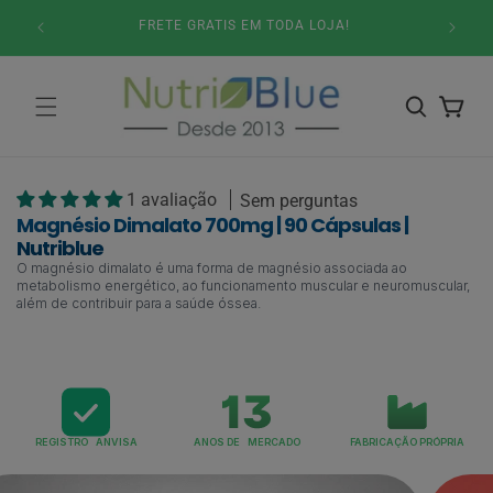
Pular
GANHE 
para o
FRETE GRATIS EM TODA LOJA!
conteúdo
Carrinho
1 avaliação
Sem perguntas
Magnésio Dimalato 700mg | 90 Cápsulas |
Nutriblue
O
magnésio dimalato
é uma forma de magnésio associada ao
metabolismo energético, ao funcionamento muscular e neuromuscular,
além de contribuir para a saúde óssea.
REGISTRO ANVISA
ANOS DE MERCADO
FABRICAÇÃO PRÓPRIA
Pular para
as