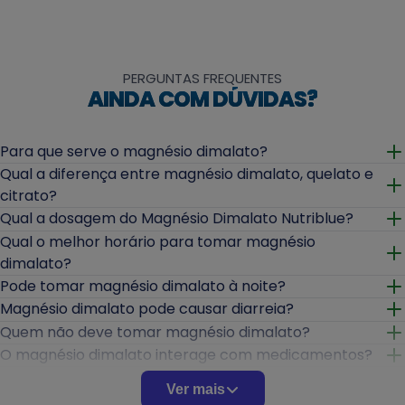
PERGUNTAS FREQUENTES
AINDA COM DÚVIDAS?
Para que serve o magnésio dimalato?
Abrir
Qual a diferença entre magnésio dimalato, quelato e
citrato?
Abrir
Qual a dosagem do Magnésio Dimalato Nutriblue?
Abrir
Qual o melhor horário para tomar magnésio
dimalato?
Abrir
Pode tomar magnésio dimalato à noite?
Abrir
Magnésio dimalato pode causar diarreia?
Abrir
Quem não deve tomar magnésio dimalato?
Abrir
O magnésio dimalato interage com medicamentos?
Abrir
Quanto tempo leva para sentir os efeitos do
Ver mais
magnésio dimalato?
Abrir