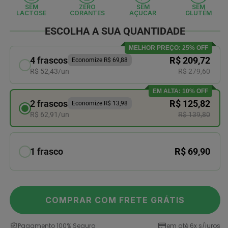
na
SEM
ZERO
SEM
SEM
a
janela
LACTOSE
CORANTES
AÇUCAR
GLUTÉM
l
modal
ESCOLHA A SUA QUANTIDADE
MELHOR PREÇO: 25% OFF
4 frascos
R$ 209,72
Economize R$ 69,88
R$ 52,43/un
R$ 279,60
EM ALTA: 10% OFF
2 frascos
R$ 125,82
Economize R$ 13,98
R$ 62,91/un
R$ 139,80
1 frasco
R$ 69,90
COMPRAR COM FRETE GRÁTIS
Pagamento 100% Seguro
em até 6x s/juros