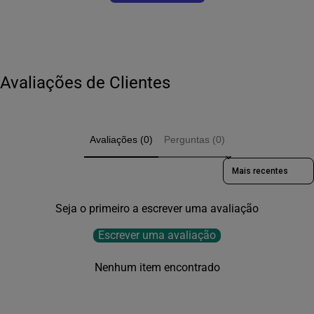
O magnésio dimalato engorda?
Abrir
Como saber se o magnésio dimalato é original?
Abrir
Como conservar o magnésio dimalato?
Abrir
Avaliações de Clientes
Avaliações (0)
Perguntas (0)
Sort reviews by
Seja o primeiro a escrever uma avaliação
Escrever uma avaliação
Nenhum item encontrado