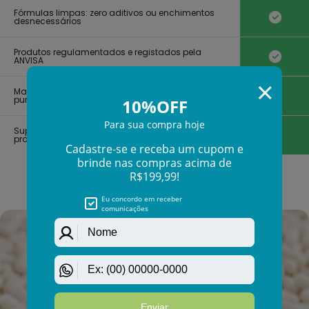
Γ
Fórmulas limpas: zero aditivos ou enchimentos
desnecessários
Produtos regulamentados e registados pela
ANVISA
Matérias-primas selecionadas de altíssima
pureza
Suporte e desenvolvimento guiado por
profissionais da saúde