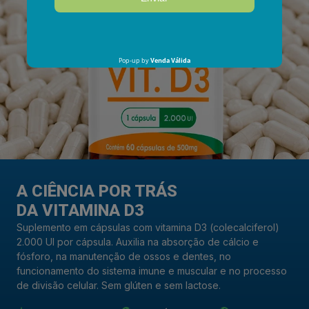
A CIÊNCIA POR TRÁS
DA VITAMINA D3
Suplemento em cápsulas com vitamina D3 (colecalciferol)
2.000 UI por cápsula. Auxilia na absorção de cálcio e
fósforo, na manutenção de ossos e dentes, no
funcionamento do sistema imune e muscular e no processo
de divisão celular. Sem glúten e sem lactose.