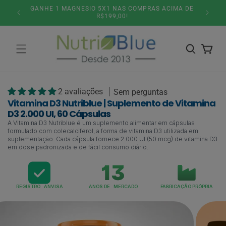
Pular
5% DESCONTO NO PIX OU PARCELAMENTO 6X SEM
SITE
para o
JUROS!
conteúdo
Carrinho
2 avaliações
Sem perguntas
Vitamina D3 Nutriblue | Suplemento de Vitamina
D3 2.000 UI, 60 Cápsulas
A Vitamina D3 Nutriblue é um suplemento alimentar em cápsulas
formulado com colecalciferol, a forma de vitamina D3 utilizada em
suplementação. Cada cápsula fornece 2.000 UI (50 mcg) de vitamina D3
em dose padronizada e de fácil consumo diário.
REGISTRO ANVISA
ANOS DE MERCADO
FABRICAÇÃO PRÓPRIA
Pular para
as
informações
do produto