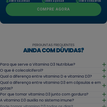
ZERO CALORIAS
ZERO AÇÚCAR
ZERO CORANTES
COMPRE AGORA
PERGUNTAS FREQUENTES
AINDA COM DÚVIDAS?
Para que serve a Vitamina D3 Nutriblue?
Abrir
O que é colecalciferol?
Abrir
Qual a diferença entre vitamina D e vitamina D3?
Abrir
Qual a diferença entre vitamina D3 em cápsulas e em
gotas?
Abrir
Por que tomar vitamina D3 junto com gordura?
Abrir
A vitamina D3 auxilia no sistema imune?
Abrir
Pode tomar vitamina D3 todos os dias?