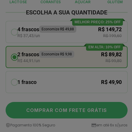
LACTOSE
CORANTES
AÇUCAR
GLUTÉM
l
modal
ESCOLHA A SUA QUANTIDADE
MELHOR PREÇO: 25% OFF
4 frascos
R$ 149,72
Economize R$ 49,88
R$ 37,43/un
R$ 199,60
EM ALTA: 10% OFF
2 frascos
R$ 89,82
Economize R$ 9,98
R$ 44,91/un
R$ 99,80
1 frasco
R$ 49,90
COMPRAR COM FRETE GRÁTIS
Pagamento 100% Seguro
em até 6x s/juros