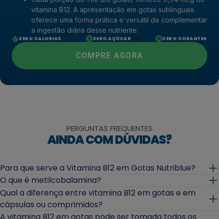
vitamina B12. A apresentação em gotas sublinguais
oferece uma forma prática e versátil de complementar
a ingestão diária desse nutriente.
ZERO CALORIAS
ZERO AÇÚCAR
ZERO CORANTES
COMPRE AGORA
PERGUNTAS FREQUENTES
AINDA COM DÚVIDAS?
Para que serve a Vitamina B12 em Gotas Nutriblue?
Abrir
O que é metilcobalamina?
Abrir
Qual a diferença entre vitamina B12 em gotas e em
cápsulas ou comprimidos?
Abrir
A vitamina B12 em gotas pode ser tomada todos os