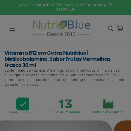
Pular
5% DESCONTO NO PIX OU PARCELAMENTO 6X SEM
SITE
para o
JUROS!
conteúdo
Carrinho
Vitamina B12 em Gotas Nutriblue |
Metilcobalamina, Sabor Frutas Vermelhas,
Frasco 30 ml
Suplemento de vitamina B12 em gotas com metilcobalamina, de uso
sublingual e sabor frutas vermelhas. Auxilia na formação de células
vermelhas do sangue, no metabolismo energético e no funcionamento
do sistema nervoso.
REGISTRO ANVISA
ANOS DE MERCADO
FABRICAÇÃO PRÓPRIA
Pular para
as
informações