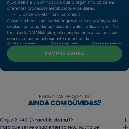
A L-cisteína é um aminoácido que o organismo utiliza em
diferentes processos metabólicos e celulares.
O papel da vitamina E na fórmula
A vitamina E é um antioxidante que auxilia na proteção das
células contra os danos causados pelos radicais livres. Na
fórmula do NAC Nutriblue, ela complementa a composição
com essa função antioxidante reconhecida.
ZERO CALORIAS
ZERO AÇÚCAR
ZERO CORANTES
COMPRE AGORA
PERGUNTAS FREQUENTES
AINDA COM DÚVIDAS?
O que é NAC (N-acetilcisteína)?
Abrir
Para que serve o suplemento NAC Nutriblue?