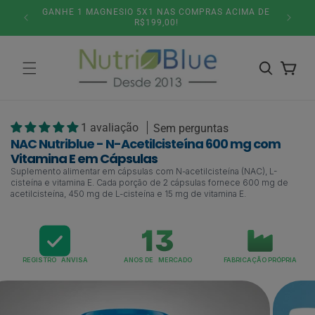
Pular
GANHE 1 MAGNESIO 5X1 NAS COMPRAS ACIMA DE
para o
R$199,00!
conteúdo
Carrinho
1 avaliação
Sem perguntas
NAC Nutriblue - N-Acetilcisteína 600 mg com
Vitamina E em Cápsulas
Suplemento alimentar em cápsulas com N-acetilcisteína (NAC), L-
cisteína e vitamina E. Cada porção de 2 cápsulas fornece 600 mg de
acetilcisteína, 450 mg de L-cisteína e 15 mg de vitamina E.
REGISTRO ANVISA
ANOS DE MERCADO
FABRICAÇÃO PRÓPRIA
Pular para
as
informações
do produto