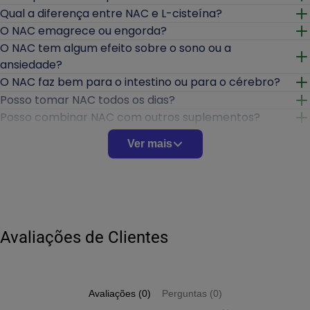
Abrir
Qual a diferença entre NAC e L-cisteína?
Abrir
O NAC emagrece ou engorda?
Abrir
O NAC tem algum efeito sobre o sono ou a
ansiedade?
Abrir
O NAC faz bem para o intestino ou para o cérebro?
Abrir
Posso tomar NAC todos os dias?
Abrir
Posso combinar NAC com outros suplementos?
Abrir
Gestantes e lactantes podem tomar NAC?
Abrir
Ver mais
Em quanto tempo o NAC começa a fazer efeito?
Abrir
Como verificar se o produto é original?
Abrir
Avaliações de Clientes
Avaliações (0)
Perguntas (0)