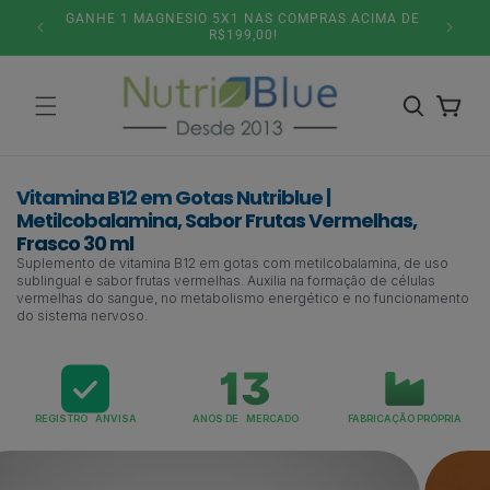
Pular
5% DESCONTO NO PIX OU PARCELAMENTO 6X SEM
SITE
para o
JUROS!
conteúdo
Carrinho
Vitamina B12 em Gotas Nutriblue |
Metilcobalamina, Sabor Frutas Vermelhas,
Frasco 30 ml
Suplemento de vitamina B12 em gotas com metilcobalamina, de uso
sublingual e sabor frutas vermelhas. Auxilia na formação de células
vermelhas do sangue, no metabolismo energético e no funcionamento
do sistema nervoso.
REGISTRO ANVISA
ANOS DE MERCADO
FABRICAÇÃO PRÓPRIA
Pular para
as
informações