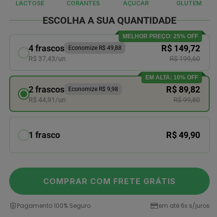
LACTOSE
CORANTES
AÇUCAR
GLUTÉM
l
modal
ESCOLHA A SUA QUANTIDADE
MELHOR PREÇO: 25% OFF
4 frascos
R$ 149,72
Economize R$ 49,88
R$ 37,43/un
R$ 199,60
EM ALTA: 10% OFF
2 frascos
R$ 89,82
Economize R$ 9,98
R$ 44,91/un
R$ 99,80
1 frasco
R$ 49,90
COMPRAR COM FRETE GRÁTIS
Pagamento 100% Seguro
em até 6x s/juros