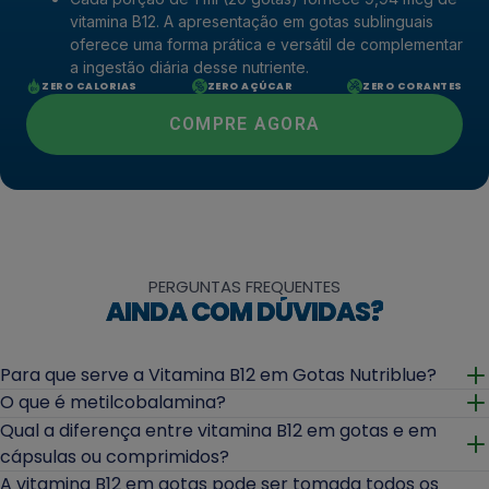
vitamina B12. A apresentação em gotas sublinguais
oferece uma forma prática e versátil de complementar
a ingestão diária desse nutriente.
ZERO CALORIAS
ZERO AÇÚCAR
ZERO CORANTES
COMPRE AGORA
PERGUNTAS FREQUENTES
AINDA COM DÚVIDAS?
Para que serve a Vitamina B12 em Gotas Nutriblue?
Abrir
O que é metilcobalamina?
Abrir
Qual a diferença entre vitamina B12 em gotas e em
cápsulas ou comprimidos?
Abrir
A vitamina B12 em gotas pode ser tomada todos os