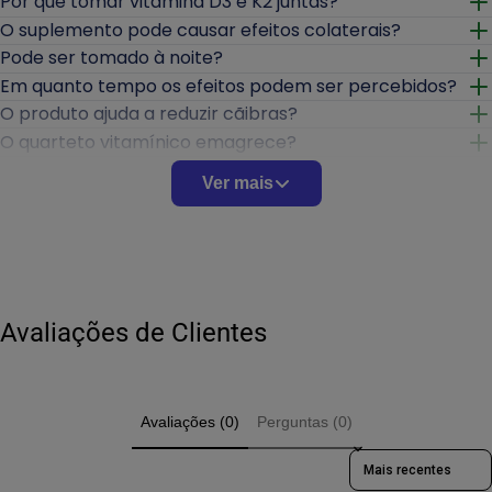
Por que tomar vitamina D3 e K2 juntas?
Abrir
O suplemento pode causar efeitos colaterais?
Abrir
Pode ser tomado à noite?
Abrir
Em quanto tempo os efeitos podem ser percebidos?
Abrir
O produto ajuda a reduzir cãibras?
Abrir
O quarteto vitamínico emagrece?
Abrir
Tem glúten ou lactose?
Abrir
Ver mais
Precisa de receita médica?
Abrir
Pode ser combinado com outros suplementos ou
medicamentos?
Abrir
O produto é original e regularizado?
Abrir
É indicado para idosos?
Abrir
Avaliações de Clientes
Avaliações (0)
Perguntas (0)
Sort reviews by