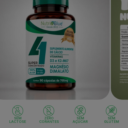
Abrir
a
mídia
2
na
SEM
ZERO
SEM
SEM
a
janela
LACTOSE
CORANTES
AÇUCAR
GLUTÉM
l
modal