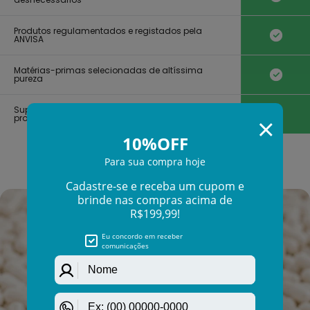
Γ
Produtos regulamentados e registados pela
ANVISA
Matérias-primas selecionadas de altíssima
pureza
Suporte e desenvolvimento guiado por
profissionais da saúde