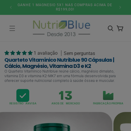
Pular
5% DESCONTO NO PIX OU PARCELAMENTO 6X SEM
SITE
para o
JUROS!
conteúdo
Carrinho
1 avaliação
Sem perguntas
Quarteto Vitamínico Nutriblue 90 Cápsulas |
Cálcio, Magnésio, Vitamina D3 e K2
O Quarteto Vitamínico Nutriblue reúne cálcio, magnésio dimalato,
vitamina D3 e vitamina K2-MK7 em uma fórmula desenvolvida para
oferecer suporte nutricional completo à saúde óssea e muscular.
REGISTRO ANVISA
ANOS DE MERCADO
FABRICAÇÃO PRÓPRIA
Pular para
as
informações
do produto