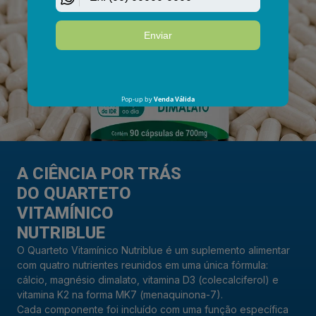
A CIÊNCIA POR TRÁS
DO QUARTETO
VITAMÍNICO
NUTRIBLUE
O Quarteto Vitamínico Nutriblue é um suplemento alimentar
com quatro nutrientes reunidos em uma única fórmula:
cálcio, magnésio dimalato, vitamina D3 (colecalciferol) e
vitamina K2 na forma MK7 (menaquinona-7).
Cada componente foi incluído com uma função específica