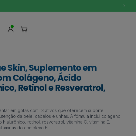
Fazer
Carrinho
login
ue Skin, Suplemento em
om Colágeno, Ácido
ico, Retinol e Resveratrol,
entar em gotas com 13 ativos que oferecem suporte
nutenção da pele, cabelos e unhas. A fórmula inclui colágeno
 hialurônico, retinol, resveratrol, vitamina C, vitamina E,
 vitaminas do complexo B.