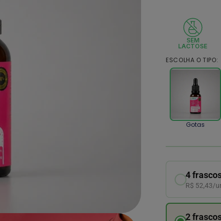
SEM
LACTOSE
ESCOLHA O TIPO:
Gotas
4 frasco
R$ 52,43/u
2 frasco