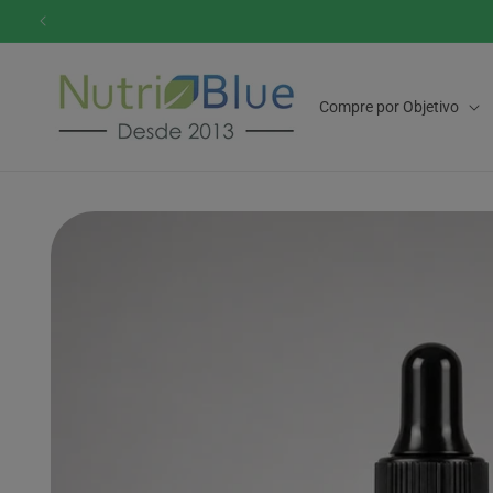
Pular
para o
conteúdo
Compre por Objetivo
Pular para
as
informações
do produto