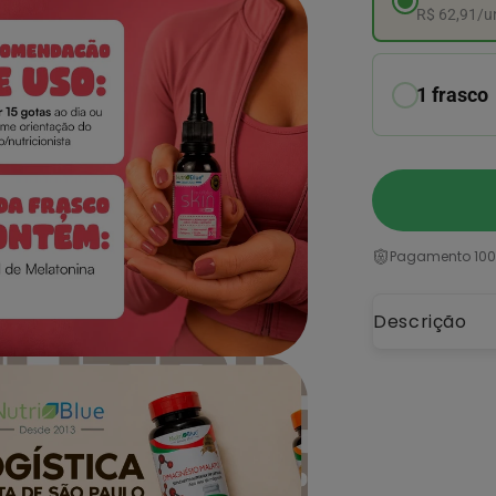
R$ 62,91/u
1 frasco
Pagamento 100
Descrição