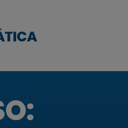
Γ
ÁTICA
SO: