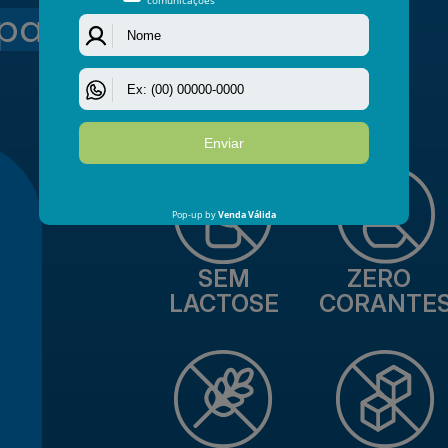
pal refeição.
SEM
ZERO
LACTOSE
CORANTE