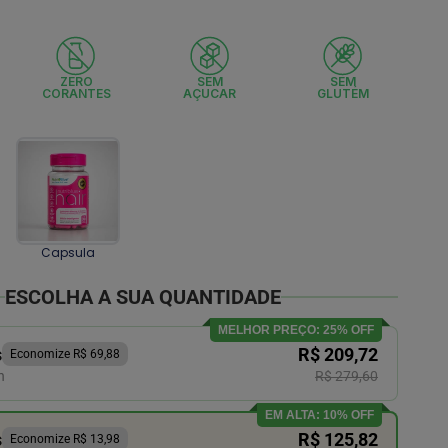
ZERO
SEM
SEM
CORANTES
AÇUCAR
GLUTÉM
Capsula
ESCOLHA A SUA QUANTIDADE
MELHOR PREÇO: 25% OFF
s
R$ 209,72
Economize R$ 69,88
n
R$ 279,60
EM ALTA: 10% OFF
s
R$ 125,82
Economize R$ 13,98