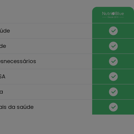
aúde
ade
esnecessários
SA
za
ais da saúde