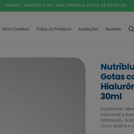
5% DESCONTO NO PIX OU PARCELAMENTO 6X SEM JUROS!
Kits e Combos
Todos os Produtos
Avaliações
Rastreio
Nutribl
Gotas c
Hialurôn
30ml
Suplemento alim
nutricional à ma
hidrolisado, ácido
zinco, biotina e