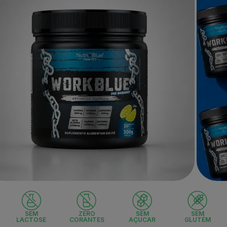
Abrir
a
mídia
2
na
SEM
ZERO
SEM
SEM
a
janela
LACTOSE
CORANTES
AÇUCAR
GLUTÉM
l
modal