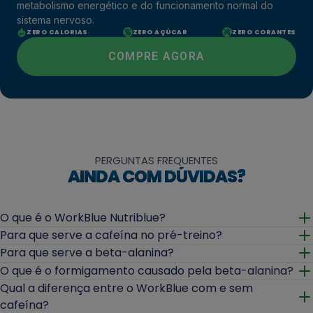
metabolismo energético e do funcionamento normal do
sistema nervoso.
ZERO CALORIAS
ZERO AÇÚCAR
ZERO CORANTES
COMPRE AGORA
PERGUNTAS FREQUENTES
AINDA COM DÚVIDAS?
O que é o WorkBlue Nutriblue?
Abrir
Para que serve a cafeína no pré-treino?
Abrir
Para que serve a beta-alanina?
Abrir
O que é o formigamento causado pela beta-alanina?
Abrir
Qual a diferença entre o WorkBlue com e sem
cafeína?
Abrir