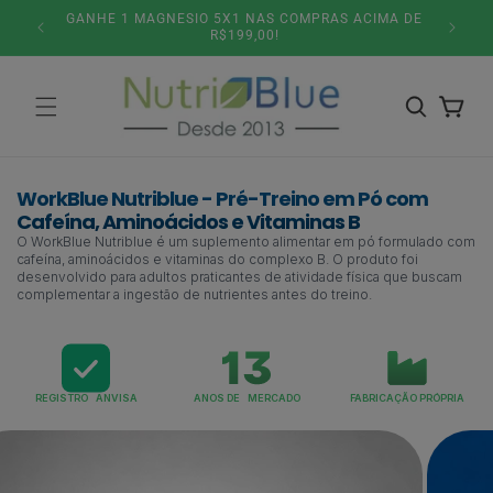
Pular
 ACIMA DE
SITE
para o
conteúdo
Carrinho
WorkBlue Nutriblue - Pré-Treino em Pó com
Cafeína, Aminoácidos e Vitaminas B
O WorkBlue Nutriblue é um suplemento alimentar em pó formulado com
cafeína, aminoácidos e vitaminas do complexo B. O produto foi
desenvolvido para adultos praticantes de atividade física que buscam
complementar a ingestão de nutrientes antes do treino.
REGISTRO ANVISA
ANOS DE MERCADO
FABRICAÇÃO PRÓPRIA
Pular para
as
informações
do produto