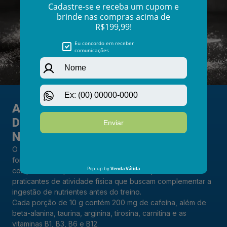
Γ
A CIÊNCIA POR TRÁS
DO WORKBLUE
NUTRIBLUE
O WorkBlue Nutriblue é um suplemento alimentar em pó
formulado com cafeína, aminoácidos e vitaminas do
complexo B. O produto foi desenvolvido para adultos
praticantes de atividade física que buscam complementar a
ingestão de nutrientes antes do treino.
Cada porção de 10 g contém 200 mg de cafeína, além de
beta-alanina, taurina, arginina, tirosina, carnitina e as
vitaminas B1, B3, B6 e B12.