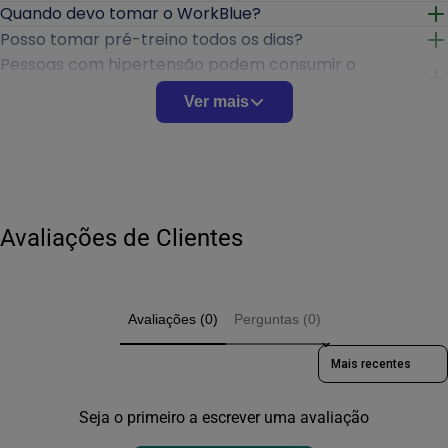
Quando devo tomar o WorkBlue?
Abrir
Posso tomar pré-treino todos os dias?
Abrir
Pessoas com hipertensão podem consumir o
WorkBlue?
Abrir
Ver mais
Pessoas com ansiedade podem usar pré-treino com
cafeína?
Abrir
O pré-treino substitui refeições?
Abrir
O WorkBlue é indicado apenas para musculação?
Abrir
Posso combinar o WorkBlue com outros
Avaliações de Clientes
suplementos?
Abrir
O pré-treino emagrece?
Abrir
Como verificar se o produto é original?
Abrir
Avaliações (0)
Perguntas (0)
Sort reviews by
Seja o primeiro a escrever uma avaliação