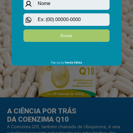
A CIÊNCIA POR TRÁS
DA COENZIMA Q10
A Coenzima Q10, também chamada de Ubiquinona, é uma
substância presente naturalmente nas mitocôndrias das