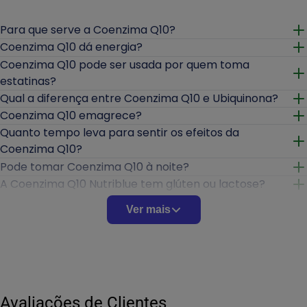
Para que serve a Coenzima Q10?
Abrir
Coenzima Q10 dá energia?
Abrir
Coenzima Q10 pode ser usada por quem toma
estatinas?
Abrir
Qual a diferença entre Coenzima Q10 e Ubiquinona?
Abrir
Coenzima Q10 emagrece?
Abrir
Quanto tempo leva para sentir os efeitos da
Coenzima Q10?
Abrir
Pode tomar Coenzima Q10 à noite?
Abrir
A Coenzima Q10 Nutriblue tem glúten ou lactose?
Abrir
Precisa de receita médica para comprar Coenzima
Ver mais
Q10?
Abrir
Como saber se a Coenzima Q10 é original?
Abrir
Pode causar efeitos colaterais?
Abrir
Pode tomar junto com outros suplementos?
Abrir
Avaliações de Clientes