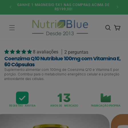
Pular
 ACIMA DE
SITE
para o
conteúdo
Carrinho
8 avaliações
2 perguntas
Coenzima Q10 Nutriblue 100mg com Vitamina E,
60 Cápsulas
Suplemento alimentar com 100mg de Coenzima Q10 e Vitamina E por
porção. Contribui para o metabolismo energético celular e a proteção
antioxidante das células.
REGISTRO ANVISA
ANOS DE MERCADO
FABRICAÇÃO PRÓPRIA
Pular para
as
informações
do produto