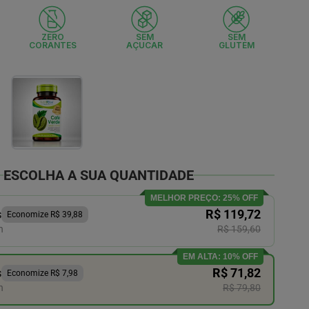
ZERO
SEM
SEM
CORANTES
AÇUCAR
GLUTÉM
ESCOLHA A SUA QUANTIDADE
MELHOR PREÇO: 25% OFF
s
R$ 119,72
Economize R$ 39,88
n
R$ 159,60
EM ALTA: 10% OFF
s
R$ 71,82
Economize R$ 7,98
n
R$ 79,80