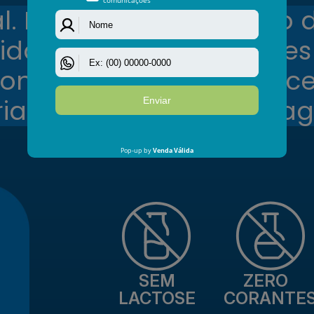
. Ingerir 6 cápsulas ao 
idas antes das refeições
sional de saúde. Não e
ria indicada na embala
SEM
ZERO
LACTOSE
CORANTE