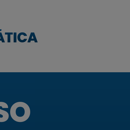
Γ
ÁTICA
SO