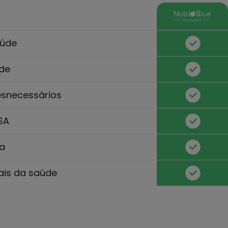
aúde
ade
esnecessários
SA
za
ais da saúde