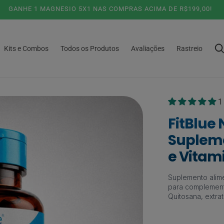
5% DESCONTO NO PIX OU PARCELAMENTO 6X SEM JUROS!
Kits e Combos
Todos os Produtos
Avaliações
Rastreio
1
FitBlue 
Supleme
e Vitam
Suplemento alime
para complementa
Quitosana, extra