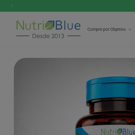
Pular
para o
conteúdo
Compre por Objetivo
Pular para
as
informações
do produto