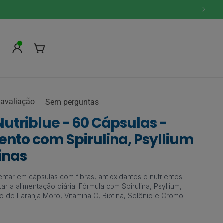
Fazer
Carrinho
login
 avaliação
Sem perguntas
Nutriblue - 60 Cápsulas -
nto com Spirulina, Psyllium
inas
ntar em cápsulas com fibras, antioxidantes e nutrientes
r a alimentação diária. Fórmula com Spirulina, Psyllium,
to de Laranja Moro, Vitamina C, Biotina, Selênio e Cromo.