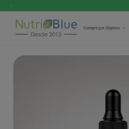
Pular
para o
conteúdo
Compre por Objetivo
Pular para
as
informações
do produto