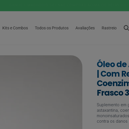
5% DESCONTO NO PIX OU PARCELAMENTO 6X SEM JUROS!
Kits e Combos
Todos os Produtos
Avaliações
Rastreio
Óleo de
| Com R
Coenzim
Frasco 
Suplemento em g
astaxantina, coe
monoinsaturados 
contra os danos 