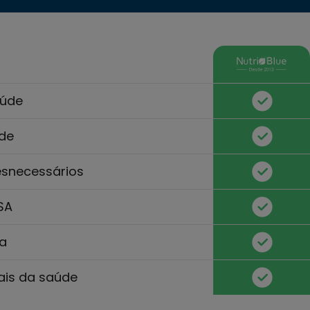
aúde
ade
esnecessários
SA
za
ais da saúde