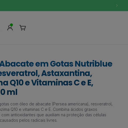
Fazer
Carrinho
login
 Abacate em Gotas Nutriblue
esveratrol, Astaxantina,
a Q10 e Vitaminas C e E,
30 ml
otas com óleo de abacate (Persea americana), resveratrol,
nzima Q10 e vitaminas C e E. Combina ácidos graxos
com antioxidantes que auxiliam na proteção das células
causados pelos radicais livres.