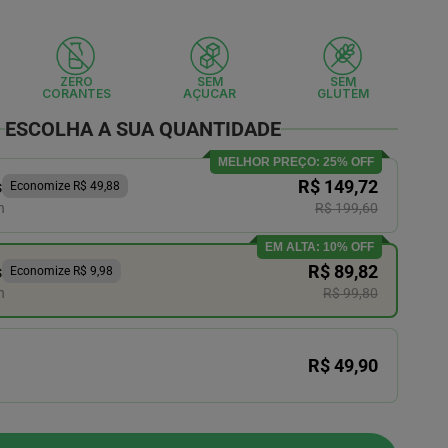
ZERO
SEM
SEM
CORANTES
AÇUCAR
GLUTÉM
ESCOLHA A SUA QUANTIDADE
MELHOR PREÇO: 25% OFF
s
R$ 149,72
Economize R$ 49,88
n
R$ 199,60
EM ALTA: 10% OFF
s
R$ 89,82
Economize R$ 9,98
n
R$ 99,80
R$ 49,90