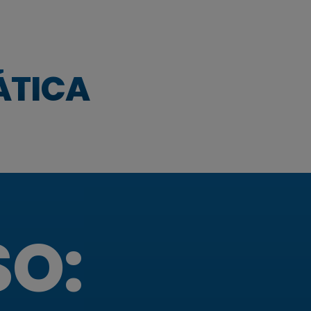
Γ
ÁTICA
SO: