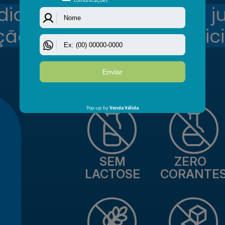
dia, preferencialmente j
ão de médico ou nutricio
SEM
ZERO
LACTOSE
CORANTE