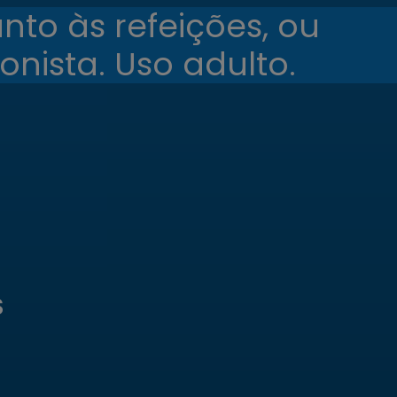
unto às refeições, ou
nista. Uso adulto.
S